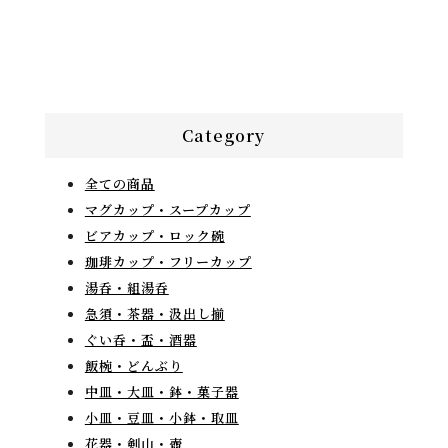
Category
全ての商品
マグカップ・スープカップ
ビアカップ・ロック碗
珈琲カップ・フリーカップ
湯呑・組湯呑
急須・茶器・汲出し揃
ぐい呑・盃・酒器
飯椀・どんぶり
中皿・大皿・鉢・菓子器
小皿・豆皿・小鉢・取皿
花器・剣山・壺