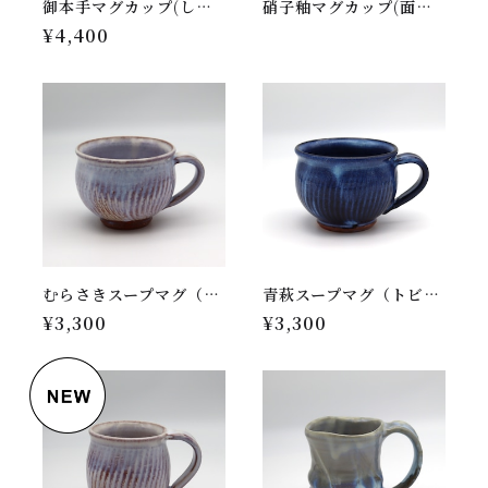
御本手マグカップ(しのぎ)⑰
硝子釉マグカップ(面取り)⑪
¥4,400
むらさきスープマグ（トビカンナ）
青萩スープマグ（トビカンナ）
¥3,300
¥3,300