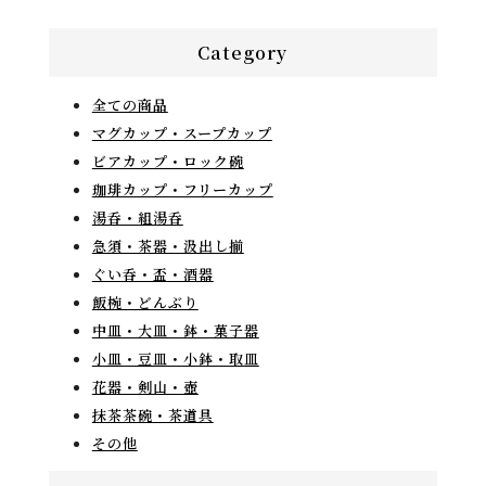
Category
全ての商品
マグカップ・スープカップ
ビアカップ・ロック碗
珈琲カップ・フリーカップ
湯呑・組湯呑
急須・茶器・汲出し揃
ぐい呑・盃・酒器
飯椀・どんぶり
中皿・大皿・鉢・菓子器
小皿・豆皿・小鉢・取皿
花器・剣山・壺
抹茶茶碗・茶道具
その他