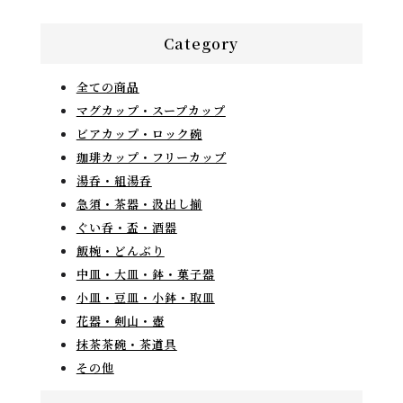
Category
全ての商品
マグカップ・スープカップ
ビアカップ・ロック碗
珈琲カップ・フリーカップ
湯呑・組湯呑
急須・茶器・汲出し揃
ぐい呑・盃・酒器
飯椀・どんぶり
中皿・大皿・鉢・菓子器
小皿・豆皿・小鉢・取皿
花器・剣山・壺
抹茶茶碗・茶道具
その他