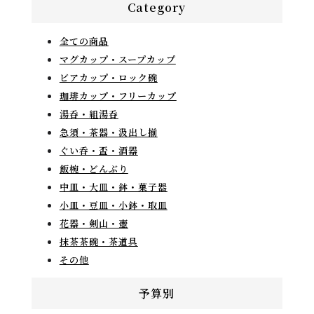
Category
全ての商品
マグカップ・スープカップ
ビアカップ・ロック碗
珈琲カップ・フリーカップ
湯呑・組湯呑
急須・茶器・汲出し揃
ぐい呑・盃・酒器
飯椀・どんぶり
中皿・大皿・鉢・菓子器
小皿・豆皿・小鉢・取皿
花器・剣山・壺
抹茶茶碗・茶道具
その他
予算別