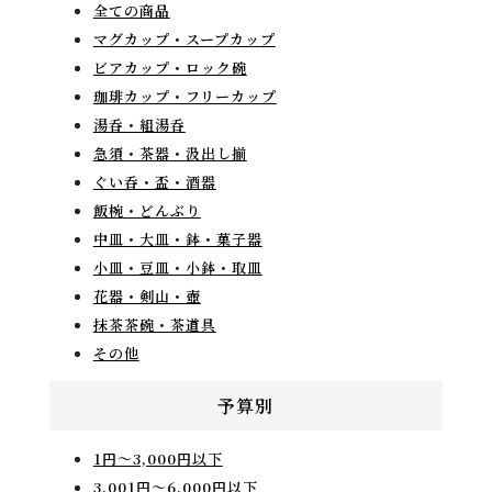
全ての商品
マグカップ・スープカップ
ビアカップ・ロック碗
珈琲カップ・フリーカップ
湯呑・組湯呑
急須・茶器・汲出し揃
ぐい呑・盃・酒器
飯椀・どんぶり
中皿・大皿・鉢・菓子器
小皿・豆皿・小鉢・取皿
花器・剣山・壺
抹茶茶碗・茶道具
その他
予算別
1円〜3,000円以下
3,001円〜6,000円以下