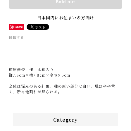
Sold out
日本国内にお住まいの方向け
Save
通報する
椋原佳俊 作 木箱入り
縦7.8cm×横7.8cm×高さ9.5cm
全体は深みのある紅色。釉の厚い部分は白い。肌はやや荒
く、所々地割れが見られる。
Category