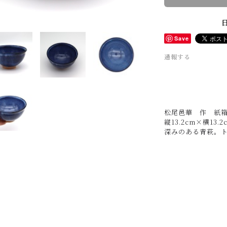
Save
通報する
松尾邑華 作 紙
縦13.2cm×横13.
深みのある青萩。