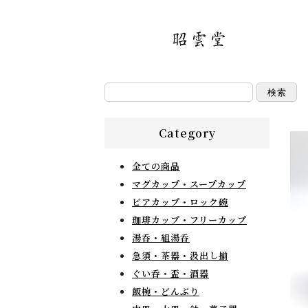
検索
Category
全ての商品
マグカップ・スープカップ
ビアカップ・ロック碗
珈琲カップ・フリーカップ
湯呑・組湯呑
急須・茶器・汲出し揃
ぐい呑・盃・酒器
飯椀・どんぶり