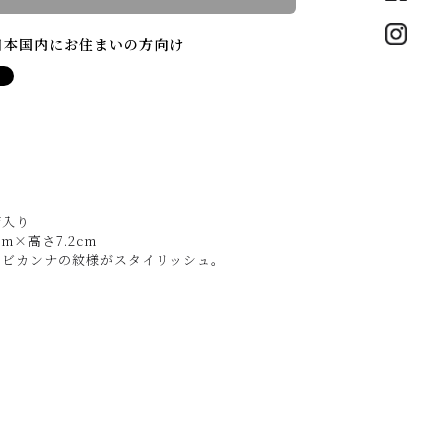
日本国内にお住まいの方向け
箱入り
2cm×高さ7.2cm
トビカンナの紋様がスタイリッシュ。